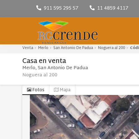
911 595 295 57
11 4859 4117
Venta
Merlo
San Antonio De Padua
Noguera al 200
Cód
Casa
en
venta
Merlo
San Antonio De Padua
Noguera al 200
Fotos
Mapa