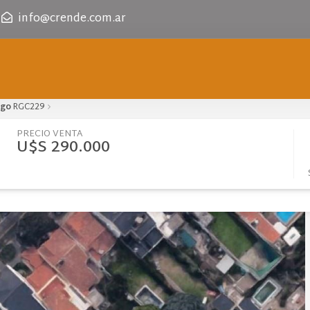
info@crende.com.ar
igo
RGC229
PRECIO VENTA
U$S 290.000