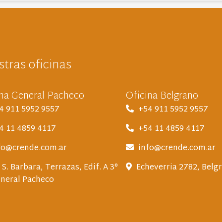
tras oficinas
ina General Pacheco
Oficina Belgrano
4 911 5952 9557
+54 911 5952 9557
4 11 4859 4117
+54 11 4859 4117
fo@crende.com.ar
info@crende.com.ar
 S. Barbara, Terrazas, Edif. A 3°
Echeverria 2782, Belg
eneral Pacheco