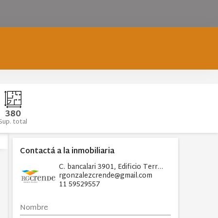
380
Sup. total
Contactá a la inmobiliaria
C. bancalari 3901, Edificio Terrazas A, dpto 13
rgonzalezcrende@gmail.com
11 59529557