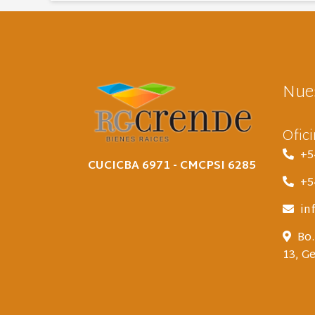
Nues
Ofic
+5
CUCICBA 6971 - CMCPSI 6285
+5
in
Bo.
13, G