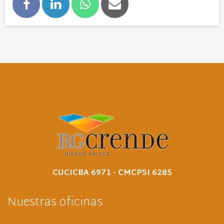
CUCICBA 6971 - CMCPSI 6285
Nuestras oficinas