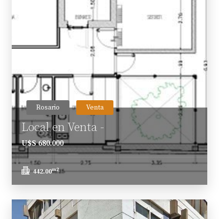
Rosario
Venta
Local en Venta -
U$S 680.000
m2
442.00