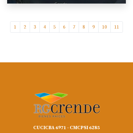
1
2
3
4
5
6
7
8
9
10
11
CUCICBA 6971 - CMCPSI 6285